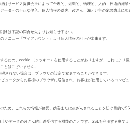
管理はサービス提供会社によって合理的、組織的、物理的、人的、技術的施策
人データへの不正な侵入、個人情報の紛失、改ざん、漏えい等の危険防止に努
・削除は下記の問合せ先よりお知らせ下さい。
トのメニュー「マイアカウント」より個人情報の訂正が出来ます。
するため、cookie （クッキー）を使用することがありますが、これにより
ることはございません。
れを希望されない場合は、ブラウザの設定で変更することができます。
バーコンピュータからお客様のブラウザに送信され、お客様が使用しているコンピ
め、これらの情報が傍受、妨害または改ざんされることを防ぐ目的でSSL（Secur
聴防止やデータの改ざん防止送受信する機能のことです。SSLを利用する事で