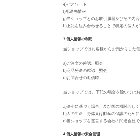
e)パスワード
f)配送先情報
g)当ショップとのお取引履歴及びその内容
h)上記を組み合わせることで特定の個人
3.個人情報の利用
当ショップではお客様からお預かりした
a)ご注文の確認、照会
b)商品発送の確認、照会
c)お問合せの返信時
当ショップでは、下記の場合を除いては
a)法令に基づく場合、及び国の機関若し
b)人の生命、身体又は財産の保護のため
c)当ショップを運営する会社の関連会社
4.個人情報の安全管理