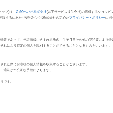
当ショップ)は、
GMOペパボ株式会社
(以下サービス提供会社)の提供するショッピ
を開設するにあたりGMOペパボ株式会社の定めた
プライバシー・ポリシー
に則
る情報であって、当該情報に含まれる氏名、生年月日その他の記述等により特
、それにより特定の個人を識別することができることとなるものをいいます。
をされた際にお客様の個人情報を収集することがございます。
上、適法かつ公正な手段によります。
通りです。