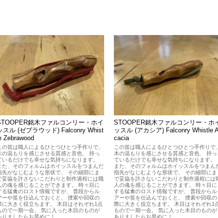
STOOPER銘木ファルコンリー・ホイ
STOOPER銘木ファルコンリー・ホ
ッスル (ゼブラウッド) Falconry Whist
ッスル (アカシア) Falconry Whistle 
e Zebrawood
cacia
この笛は職人によるひとつひとつ手作りで、
この笛は職人によるひとつひとつ手作りで
木の温もりを感じさせる質感と音色、 持っ
木の温もりを感じさせる質感と音色、 持っ
ているだけでも幸せな気持ちになります。
ているだけでも幸せな気持ちになります。
また、そのフォルムはホイッスルをつまんだ
また、そのフォルムはホイッスルをつまん
指先がなじむような形状で、 その細部にま
指先がなじむような形状で、 その細部にま
で妥協を許さないこだわりと制作過程には職
で妥協を許さないこだわりと制作過程には
人の魂を感じることができます。 時々目に
人の魂を感じることができます。 時々目に
する猛禽のロスト情報ですが、 普段からル
する猛禽のロスト情報ですが、 普段からル
アーや笛を仕込んでおくと、 捜索や回収の
アーや笛を仕込んでおくと、 捜索や回収の
際に大きく役立ちます。 木目はそれぞれ1点
際に大きく役立ちます。 木目はそれぞれ1
もので一期一会。 気に入った木目のものが
もので一期一会。 気に入った木目のものが
ありましたらお早めに！
ありましたらお早めに！