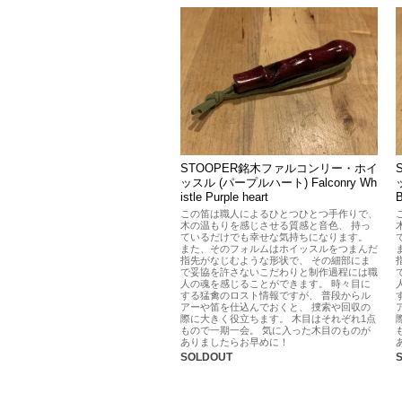
STOOPER銘木ファルコンリー・ホイ
ッスル (パープルハート) Falconry Wh
istle Purple heart
この笛は職人によるひとつひとつ手作りで、
木の温もりを感じさせる質感と音色、 持っ
ているだけでも幸せな気持ちになります。
また、そのフォルムはホイッスルをつまんだ
指先がなじむような形状で、 その細部にま
で妥協を許さないこだわりと制作過程には職
人の魂を感じることができます。 時々目に
する猛禽のロスト情報ですが、 普段からル
アーや笛を仕込んでおくと、 捜索や回収の
際に大きく役立ちます。 木目はそれぞれ1点
もので一期一会。 気に入った木目のものが
ありましたらお早めに！
SOLDOUT