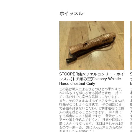
ホイッスル
STOOPER銘木ファルコンリー・ホイ
ッスル(トチ縮み杢)Falconry Whistle
Horse chestnut Curly
l
この笛は職人によるひとつひとつ手作りで、
木の温もりを感じさせる質感と音色、 持っ
ているだけでも幸せな気持ちになります。
また、そのフォルムはホイッスルをつまんだ
指先がなじむような形状で、 その細部にま
で妥協を許さないこだわりと制作過程には職
人の魂を感じることができます。 時々目に
する猛禽のロスト情報ですが、 普段からル
アーや笛を仕込んでおくと、 捜索や回収の
際に大きく役立ちます。 木目はそれぞれ1点
もので一期一会。 気に入った木目のものが
ありましたらお早めに！