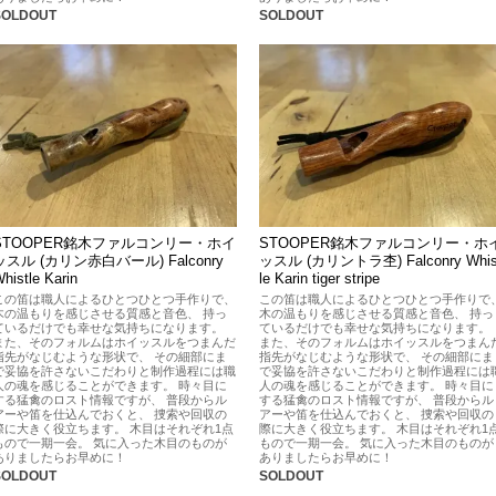
SOLDOUT
SOLDOUT
STOOPER銘木ファルコンリー・ホイ
STOOPER銘木ファルコンリー・ホ
ッスル (カリン赤白バール) Falconry
ッスル (カリントラ杢) Falconry Whis
histle Karin
le Karin tiger stripe
この笛は職人によるひとつひとつ手作りで、
この笛は職人によるひとつひとつ手作りで
木の温もりを感じさせる質感と音色、 持っ
木の温もりを感じさせる質感と音色、 持っ
ているだけでも幸せな気持ちになります。
ているだけでも幸せな気持ちになります。
また、そのフォルムはホイッスルをつまんだ
また、そのフォルムはホイッスルをつまん
指先がなじむような形状で、 その細部にま
指先がなじむような形状で、 その細部にま
で妥協を許さないこだわりと制作過程には職
で妥協を許さないこだわりと制作過程には
人の魂を感じることができます。 時々目に
人の魂を感じることができます。 時々目に
する猛禽のロスト情報ですが、 普段からル
する猛禽のロスト情報ですが、 普段からル
アーや笛を仕込んでおくと、 捜索や回収の
アーや笛を仕込んでおくと、 捜索や回収の
際に大きく役立ちます。 木目はそれぞれ1点
際に大きく役立ちます。 木目はそれぞれ1
もので一期一会。 気に入った木目のものが
もので一期一会。 気に入った木目のものが
ありましたらお早めに！
ありましたらお早めに！
SOLDOUT
SOLDOUT