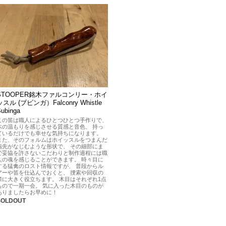
STOOPER銘木ファルコンリー・ホイ
ッスル (ブビンガ）Falconry Whistle
Bubinga
この笛は職人によるひとつひとつ手作りで、
木の温もりを感じさせる質感と音色、 持っ
ているだけでも幸せな気持ちになります。
また、そのフォルムはホイッスルをつまんだ
指先がなじむような形状で、 その細部にま
で妥協を許さないこだわりと制作過程には職
人の魂を感じることができます。 時々目に
する猛禽のロスト情報ですが、 普段からル
アーや笛を仕込んでおくと、 捜索や回収の
際に大きく役立ちます。 木目はそれぞれ1点
もので一期一会。 気に入った木目のものが
ありましたらお早めに！
SOLDOUT