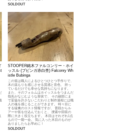
SOLDOUT
イ
STOOPER銘木ファルコンリー・ホイ
t
ッスル (ブビンガ赤白杢) Falconry Wh
istle Bubinga
、
この笛は職人によるひとつひとつ手作りで、
木の温もりを感じさせる質感と音色、 持っ
ているだけでも幸せな気持ちになります。
だ
また、そのフォルムはホイッスルをつまんだ
指先がなじむような形状で、 その細部にま
職
で妥協を許さないこだわりと制作過程には職
人の魂を感じることができます。 時々目に
する猛禽のロスト情報ですが、 普段からル
アーや笛を仕込んでおくと、 捜索や回収の
点
際に大きく役立ちます。 木目はそれぞれ1点
もので一期一会。 気に入った木目のものが
ありましたらお早めに！
SOLDOUT