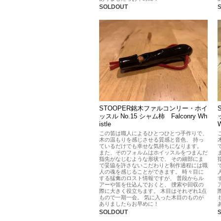
SOLDOUT
STOOPER銘木ファルコンリー・ホイ
ッスル No.15 シャム柿 Falconry Wh
istle
W
この笛は職人によるひとつひとつ手作りで、
木の温もりを感じさせる質感と音色、 持っ
ているだけでも幸せな気持ちになります。
また、そのフォルムはホイッスルをつまんだ
指先がなじむような形状で、 その細部にま
で妥協を許さないこだわりと制作過程には職
人の魂を感じることができます。 時々目に
する猛禽のロスト情報ですが、 普段からル
アーや笛を仕込んでおくと、 捜索や回収の
際に大きく役立ちます。 木目はそれぞれ1点
もので一期一会。 気に入った木目のものが
ありましたらお早めに！
SOLDOUT