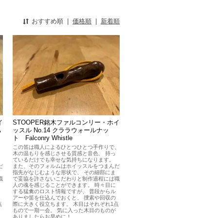
おすすめ順
|
価格順
|
新着順
イ
STOOPER銘木ファルコンリー・ホイ
A
ッスル No.14 クララウォールナッ
ト Falconry Whistle
、
この笛は職人によるひとつひとつ手作りで、
木の温もりを感じさせる質感と音色、 持っ
ているだけでも幸せな気持ちになります。
だ
また、そのフォルムはホイッスルをつまんだ
指先がなじむような形状で、 その細部にま
職
で妥協を許さないこだわりと制作過程には職
人の魂を感じることができます。 時々目に
する猛禽のロスト情報ですが、 普段からル
アーや笛を仕込んでおくと、 捜索や回収の
点
際に大きく役立ちます。 木目はそれぞれ1点
もので一期一会。 気に入った木目のものが
ありましたらお早めに！