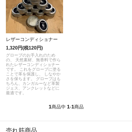
レザーコンディショナー
1,320円(税120円)
グローブのお手入れのため
の、 天然素材、無香料で作ら
れたレザーコンディショナー
です。 これをグローブに塗る
ことで革を保護し、 しなやか
さを保ちます。 グローブはも
ちろん、カンガルーなど革製
ジェス、アンクレットなどに
最適です。
1
1
1
商品中
-
商品
売れ筋商品